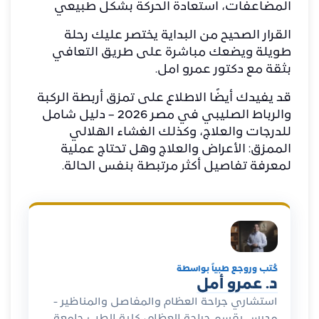
المضاعفات، استعادة الحركة بشكل طبيعي
القرار الصحيح من البداية يختصر عليك رحلة
طويلة ويضعك مباشرة على طريق التعافي
بثقة مع
دكتور عمرو امل
.
قد يفيدك أيضًا الاطلاع على
تمزق أربطة الركبة
والرباط الصليبي في مصر 2026 – دليل شامل
للدرجات والعلاج
، وكذلك
الغشاء الهلالي
الممزق: الأعراض والعلاج وهل تحتاج عملية
لمعرفة تفاصيل أكثر مرتبطة بنفس الحالة.
كُتب وروجع طبياً بواسطة
د. عمرو أمل
استشاري جراحة العظام والمفاصل والمناظير -
مدرس بقسم جراحة العظام، كلية الطب جامعة