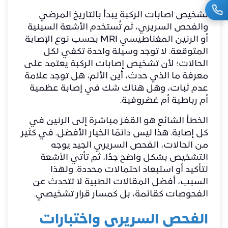
تشخيص اصابات الركبة يبدأ بالتاريخ المرضي
والفحص السريري، ثم تُستخدم الأشعة السينية
أو الرنين المغناطيسي MRI بحسب نوع الإصابة
المتوقعة. لا توجد وسيلة واحدة تكفي لكل
الحالات؛ لأن تشخيص إصابات الركبة يعتمد على
معرفة ما الذي حدث، أين الألم، هل توجد علامة
عدم ثبات، وهل هناك شك في إصابة عظمية
أم رباطية أم غضروفية.
الخطأ الشائع هو القفز مباشرة إلى الرنين في
كل إصابة. هذا ليس دائمًا الخيار الأفضل. في كثير
من الحالات، الفحص السريري الجيد يوجه
التشخيص بشكل واضح جدًا، ثم تأتي الأشعة
لتأكيد أو استبعاد احتمالات محددة. ولهذا
السبب، أفضل المقالات الطبية لا تتحدث عن
الفحوصات كقائمة، بل كمسار قرار تشخيصي.
الفحص السريري واختبارات