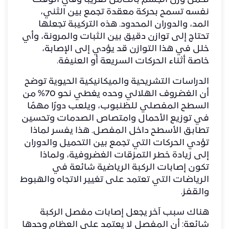
تحمل وزن الجسم بالكامل تقريبًا وفي الوقت
نفسه تسمح بحركة معقدة تجمع بين الثني،
المد، والدوران المحدود. هذه التركيبة تجعلها
تحتاج إلى توازن دقيق بين الثبات والمرونة، وأي
خلل في هذا التوازن قد يؤدي إلى الإصابة،
خاصة أثناء الحركات السريعة أو العنيفة.
الدراسات التشريحية والميكانيكية الحيوية توضح
أن الغضروف الهلالي وحده يغطي نحو 70% من
السطح المفصلي للظنبوب، ويلعب دورًا مهمًا
في توزيع الأحمال وامتصاص الصدمات وتحسين
تطابق الأسطح داخل المفصل. هذا يفسر لماذا
تؤدي الحركات التي تجمع بين التحميل والدوران
إلى زيادة خطر التمزقات الغضروفية، ولماذا
تكون إصابات الركبة الرياضية شائعة في
الرياضات التي تعتمد على تغيير الاتجاه والهبوط
والقفز.
هناك سبب آخر يجعل إصابات مفصل الركبة
شائعة: أن المفصل لا يعتمد على العظام وحدها