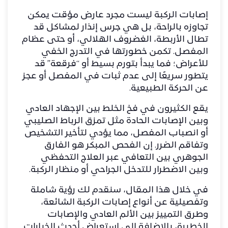
إصابات الركبة ليست مجرد عارض مؤقت يمكن
تجاوزه بالراحة، بل هي جرس إنذار لمشاكل قد
تطال الأربطة، الغضروف الهلالي، أو حتى عظام
المفصل. تكمن خطورتها في التدرج الخفي
للأعراض؛ فما يبدأ بتورم بسيط أو “فرقعة” قد
يتطور سريعًا إلى عدم ثبات في المفصل أو عجز
عن الحركة الطبيعية.
​يقع الكثيرون في فخ الخلط بين الإجهاد العادي
وبين الإصابات الحادة مثل تمزق الرباط الصليبي
أو انصباب المفصل، مما يؤدي لتأخير التشخيص
وتفاقم الضرر. إن الفحص المبكر هو الفارق
الجوهري بين التعافي عبر العلاج التحفظي
وبين الاضطرار للتدخل الجراحي أو منظار الركبة.
​في خلال هذا المقال، سنقدم لك رؤية شاملة
وتفصيلية عن أنواع إصابات الركبة الشائعة،
وطرق التمييز بين الألم العادي والإصابات
الخطيرة، بالإضافة إلى استعراض أحدث الخيارات