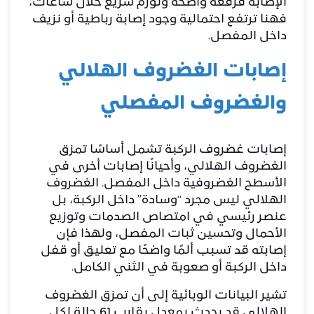
الإصابة فرقعة واضحة وتورم سريع خلال ساعات،
فهنا ترتفع احتمالية وجود إصابة رباطية أو نزيف
داخل المفصل.
إصابات الغضروف الهلالي
والغضروف المفصلي
إصابات غضروف الركبة تشمل أساسًا تمزق
الغضروف الهلالي، وأحيانًا إصابات أخرى في
الأسطح الغضروفية داخل المفصل. الغضروف
الهلالي ليس مجرد “وسادة” داخل الركبة، بل
عنصر رئيسي في امتصاص الصدمات وتوزيع
الأحمال وتحسين ثبات المفصل، ولهذا فإن
إصابته قد تسبب ألمًا واضحًا مع تعليق أو قفل
داخل الركبة أو صعوبة في الثني الكامل.
تشير البيانات الوبائية إلى أن تمزق الغضروف
الهلالي قد يحدث بمعدل يقارب 61 حالة لكل