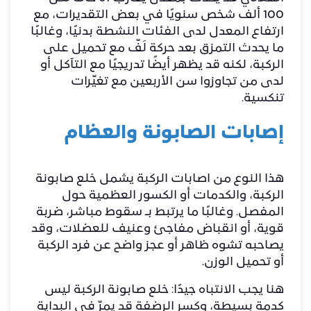
100 ألف شخص سنويًا في بعض التقديرات، مع
ارتفاع المعدل لدى الفئات النشطة بدنيًا، وغالبًا
ما يحدث التمزق بعد حركة لَفّ مع تحميل على
الركبة، لكنه قد يظهر أيضًا تدريجيًا مع التآكل أو
لدى من تجاوزوا سن الأربعين مع تغيّرات
تنكسية.
إصابات الصابونة والعظام
هذا النوع من اصابات الركبة يشمل خلع صابونة
الركبة
، والكدمات أو
الكسور العظمية حول
المفصل
. وغالبًا ما يرتبط بـ سقوط مباشر، ضربة
قوية، أو انقباض مفاجئ وعنيف للعضلات، وقد
يصاحبه تشوه ظاهر أو عجز واضح عن فرد الركبة
أو تحميل الوزن.
هنا يجب الانتباه جيدًا: خلع صابونة الركبة ليس
كدمة بسيطة، وكسر الرضفة قد يمرّ في البداية