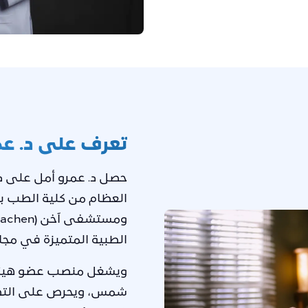
تعرف على د. عم
حصل د. عمرو أمل على
د
العظام من كلية الطب 
ومستشفى آخن (RWTH Aachen)
الطبية المتميزة في مجا
ويشغل منصب عضو هيئة 
شمس، ويحرص على التطو