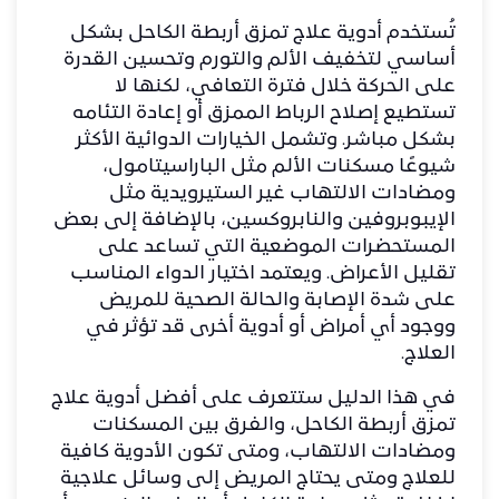
تُستخدم أدوية علاج تمزق أربطة الكاحل بشكل
أساسي لتخفيف الألم والتورم وتحسين القدرة
على الحركة خلال فترة التعافي، لكنها لا
تستطيع إصلاح الرباط الممزق أو إعادة التئامه
بشكل مباشر. وتشمل الخيارات الدوائية الأكثر
شيوعًا مسكنات الألم مثل الباراسيتامول،
ومضادات الالتهاب غير الستيرويدية مثل
الإيبوبروفين والنابروكسين، بالإضافة إلى بعض
المستحضرات الموضعية التي تساعد على
تقليل الأعراض. ويعتمد اختيار الدواء المناسب
على شدة الإصابة والحالة الصحية للمريض
ووجود أي أمراض أو أدوية أخرى قد تؤثر في
العلاج.
في هذا الدليل ستتعرف على أفضل أدوية
علاج
تمزق أربطة الكاحل
، والفرق بين المسكنات
ومضادات الالتهاب، ومتى تكون الأدوية كافية
للعلاج ومتى يحتاج المريض إلى وسائل علاجية