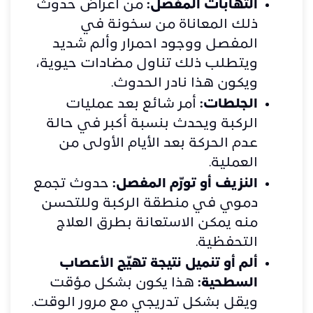
التهابات المفصل:
من أعراض حدوث
ذلك المعاناة من سخونة في
المفصل ووجود احمرار وألم شديد
ويتطلب ذلك تناول مضادات حيوية،
ويكون هذا نادر الحدوث.
الجلطات:
أمر شائع بعد عمليات
الركبة ويحدث بنسبة أكبر في حالة
عدم الحركة بعد الأيام الأولى من
العملية.
النزيف أو تورّم المفصل:
حدوث تجمع
دموي في منطقة الركبة وللتحسن
منه يمكن الاستعانة بطرق العلاج
التحفظية.
ألم أو تنميل نتيجة تهيّج الأعصاب
السطحية:
هذا يكون بشكل مؤقت
ويقل بشكل تدريجي مع مرور الوقت.