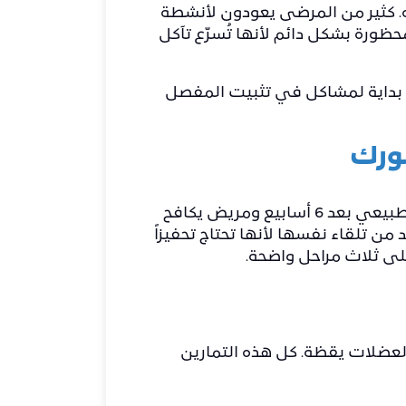
. كثير من المرضى يعودون لأنشطة
حظورة بشكل دائم لأنها تُسرّع تآكل
ة تكتشف أي بداية لمشاكل في تثبيت المفصل
لورك
التمارين بعد عملية تبديل مفصل الورك ليست اختيارية ، وهي الفارق بين مريض يمشي بشكل طبيعي بعد 6 أسابيع ومريض يكافح
 من تلقاء نفسها لأنها تحتاج تحفيزاً
 على ثلاث مراحل واضحة.
العضلات يقظة. كل هذه التمارين