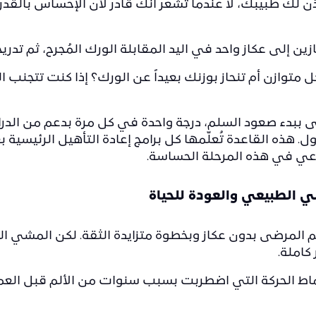
يأذن لك طبيبك، لا عندما تشعر أنك قادر لأن الإحساس بالقد
ن إلى عكاز واحد في اليد المقابلة الورك المُجرح، ثم تدريجي
توازن أم تنحاز بوزنك بعيداً عن الورك؟ إذا كنت تتجنب ال
دء صعود السلم، درجة واحدة في كل مرة بدعم من الدرابزي
نزول. هذه القاعدة تُعلّمها كل برامج إعادة التأهيل الرئيسي
عي في هذه المرحلة الحساسة.
ي الطبيعي والعودة للحياة
المرضى بدون عكاز وبخطوة متزايدة الثقة. لكن المشي ال
أنماط الحركة التي اضطربت بسبب سنوات من الألم قبل الع