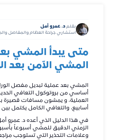
د. عمرو أمل
بقلم
استشاري جراحة العظام والمفاصل والم
متى يبدأ المشي بع
المشي الآمن بعد ال
أساسي من بروتوكول التعافي الحديث
أسابيع، والتعافي الكامل يكتمل بين 3 و6 أشهر حسب عمر المريض وحالته العامة
في هذا الدليل الذي أعده
د. عمرو أم
الزمني الدقيق للمشي أسبوعاً بأسبوع،
وعلامات التحذير التي تستوجب مراجعة