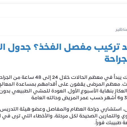
ناظير
د تركيب مفصل الفخذ؟ جدول ا
جراحة
المشي بعد عملية تبديل مفصل الورك يبدأ ف
. معظم المرضى يقفون على أقدامهم بمساعدة المعالج ا
ل
، استشاري جراحة العظام والمفاصل وعضو هيئة التدري
 والتمارين الصحيحة لكل مرحلة، والأخطاء التي ترى في العي
 طبيبك فوراً.