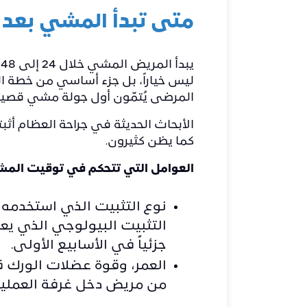
متى تبدأ المشي بعد 
ي
ليس خياراً، بل جزء أساسي من خطة ال
المرضى يُتمّون أول جولة مشي قصيرة 
الأبحاث الحديثة في جراحة العظام أث
كما يظن كثيرون.
العوامل التي تتحكم في توقيت المشي
نوع التثبيت الذي استخدمه ال
التثبيت البيولوجي الذي يع
جزئياً في الأسابيع الأولى.
العمر، وقوة عضلات الورك ق
من مريض دخل غرفة العمليا