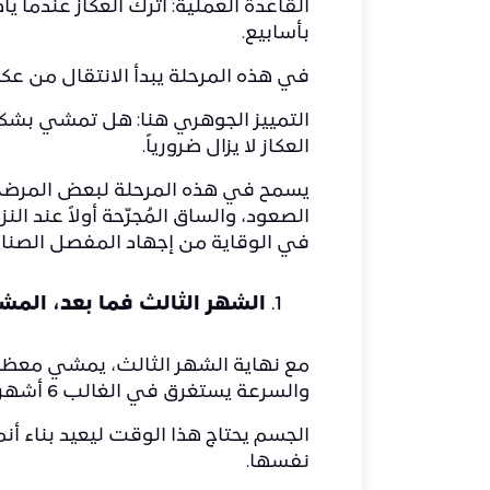
القاعدة العملية: اترك العكاز عندما 
بأسابيع.
في هذه المرحلة يبدأ الانتقال من عكازي
التمييز الجوهري هنا: هل تمشي بشكل م
العكاز لا يزال ضرورياً.
يسمح في هذه المرحلة لبعض المرضى بب
الصعود، والساق المُجرّحة أولاً عند ال
في الوقاية من إجهاد المفصل الصنا
الشهر الثالث فما بعد، المش
مع نهاية الشهر الثالث، يمشي معظم 
والسرعة يستغرق في الغالب 6 أشهر كاملة.
الجسم يحتاج هذا الوقت ليعيد بناء 
نفسها.