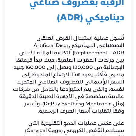
الرقبة بغضروف صناعي
ديناميكي (ADR)
​تُسجل عملية استبدال القرص العنقي
الاصطناعي الديناميكي (Artificial Disc
Replacement – ADR) التكلفة المالية الأعلى
بين جراحات الفقرات العنقية، حيث تبدأ قيمتها
الإجمالية من 120,000 وتصل إلى 160,000 جنيه
مصري فأكثر. يعود هذا الارتفاع الملحوظ إلى
السعر الرأسمالي للغضروف الصناعي المتحرك
نفسه، والذي يتم استيرادها بالكامل من شركات
عالمية متخصصة في الأجهزة الطبية الدقيقة
(مثل Medtronic وDePuy Synthes)، ويُسعر
وفقاً لتقلبات أسعار الصرف الرسمية.
​على عكس عمليات الدمج التقليدية التي
تستخدم القفص الكربوني (Cervical Cage)