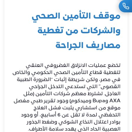
​موقف التأمين الصحي
والشركات من تغطية
مصاريف الجراحة
​تخضع عمليات الانزلاق الغضروفي العنقي
لتغطية قطاع التأمين الصحي الحكومي والخاص
في مصر، ولكن شريطة إثبات “الضرورة الطبية
القصوى” التي تستدعي التدخل الجراحي
العاجل. تشترط معظم شركات التأمين (مثل
AXA وBupa وميدكوم) وجود تقرير طبي مفصل
موقع من استشاري يثبت فشل العلاج
التحفظي لمدة لا تقل عن 6 أسابيع، أو وجود
بوادر اعتلال النخاع الشوكي وضغط الجذور
العصبية الحاد الذي يهدد سلامة الأطراف.