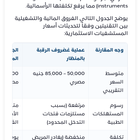
instruments) مما يرفع تكلفتها الرأسمالية.
​يوضح الجدول التالي الفروق المالية والتشغيلية
بين التقنيتين وفقاً لتحديثات أسعار
المستشفيات الاستثمارية:
وجه المقارنة
عملية غضروف الرقبة
الجراحة ع
بالمنظار
الميكرو
متوسط
50,000 – 85,000 جنيه
السعر
مصري
مصري
التقريبي
رسوم
مرتفعة (بسبب
متوسطة 
المستهلكات
مستلزمات فتحات
الأدوات 
الطبية
التدخل المحدود)
القياسية
تكلفة
منخفضة (يغادر المريض
يوم إلى 