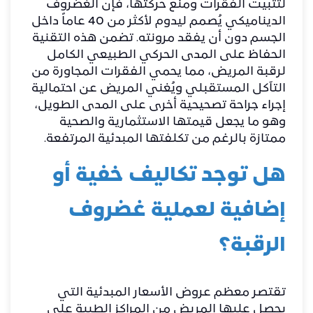
لتثبيت الفقرات ومنع حركتها، فإن الغضروف
الديناميكي يُصمم ليدوم لأكثر من 40 عاماً داخل
الجسم دون أن يفقد مرونته. تضمن هذه التقنية
الحفاظ على المدى الحركي الطبيعي الكامل
لرقبة المريض، مما يحمي الفقرات المجاورة من
التآكل المستقبلي ويُغني المريض عن احتمالية
إجراء جراحة تصحيحية أخرى على المدى الطويل،
وهو ما يجعل قيمتها الاستثمارية والصحية
ممتازة بالرغم من تكلفتها المبدئية المرتفعة.
​هل توجد تكاليف خفية أو
إضافية لعملية غضروف
الرقبة؟
​تقتصر معظم عروض الأسعار المبدئية التي
يحصل عليها المريض من المراكز الطبية على