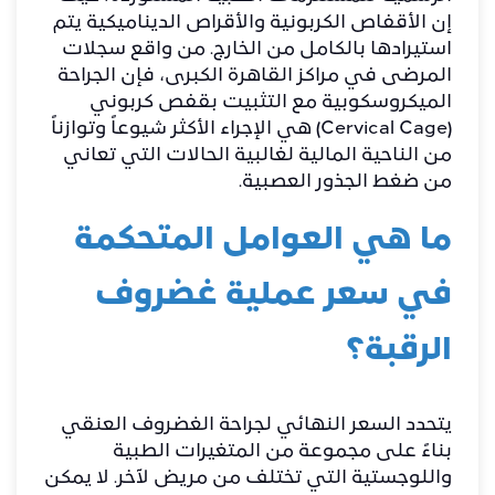
إن الأقفاص الكربونية والأقراص الديناميكية يتم
استيرادها بالكامل من الخارج. من واقع سجلات
المرضى في مراكز القاهرة الكبرى، فإن الجراحة
الميكروسكوبية مع التثبيت بقفص كربوني
(Cervical Cage) هي الإجراء الأكثر شيوعاً وتوازناً
من الناحية المالية لغالبية الحالات التي تعاني
من ضغط الجذور العصبية.
ما هي العوامل المتحكمة
في سعر عملية غضروف
الرقبة؟
​يتحدد السعر النهائي لجراحة
الغضروف العنقي
بناءً على مجموعة من المتغيرات الطبية
واللوجستية التي تختلف من مريض لآخر. لا يمكن