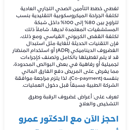
​تغطي خطط التأمين الصحي التجاري العادية
تكلفة الجراحة الميكروسكوبية التقليدية بنسب
تتراوح بين 80% إلى 100% داخل شبكة
المستشفيات المعتمدة لديها، شاملاً ذلك
تكلفة القفص الكربوني القياسي. ومع ذلك،
فإن التقنيات الحديثة للغاية مثل استبدال
الغضروف الديناميكي (ADR) أو استخدام المنظار
قد لا يتم تغطيتها بالكامل وتصنف كإجراءات
تجميلية أو رفاهية في بعض البوالص المحدودة،
مما يفرض على المريض دفع الفارق المالي
بنفسه (Co-payment)، لذا يلزم مراجعة موافقة
الشركة الطبية مسبقاً قبل دخول العمليات.
تعرف على:
أعراض غضروف الرقبة وطرق
التشخيص والعلاج
احجز الآن مع الدكتور عمرو