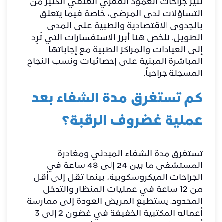
​تثير جراحات العمود الفقري العنقي الكثير من
التساؤلات لدى المرضى، خاصة فيما يتعلق
بالجدوى الاقتصادية والطبية على المدى
الطويل. نلخص هنا أبرز الاستفسارات التي تَرِد
إلى العيادات والمراكز الطبية مع إجاباتها
المباشرة المبنية على إحصائيات ونسب النجاح
المسجلة جراحياً.
​كم تستغرق مدة الشفاء بعد
عملية غضروف الرقبة؟
​تستغرق مدة الشفاء المبدئي ومغادرة
المستشفى ما بين 24 إلى 48 ساعة في
الجراحات الميكروسكوبية، بينما تقل إلى أقل
من 12 ساعة في عمليات المنظار والتدخل
المحدود. يستطيع المريض العودة إلى ممارسة
أعماله المكتبية الخفيفة في غضون 2 إلى 3