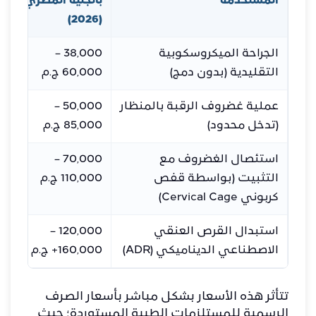
المستخدمة
بالجنيه المصري
ب
(2026)
ل
الجراحة الميكروسكوبية
38,000 –
التقليدية (بدون دمج)
60,000 ج.م
ر
عملية غضروف الرقبة بالمنظار
50,000 –
(تدخل محدود)
85,000 ج.م
ر
استئصال الغضروف مع
70,000 –
التثبيت (بواسطة قفص
110,000 ج.م
ر
كربوني Cervical Cage)
استبدال القرص العنقي
120,000 –
الاصطناعي الديناميكي (ADR)
160,000+ ج.م
ر
تتأثر هذه الأسعار بشكل مباشر بأسعار الصرف
الرسمية للمستلزمات الطبية المستوردة؛ حيث