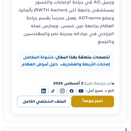
وزميل AO في جراحة الإصابات والكسور
بمستشفى جامعة آخن (RWTH Aachen) بألمانيا،
وعضو AOTrauma. يعمل مدرساً بقسم جراحة
العظام بجامعة عين شمس، ويمارس عمله
الجراحي في عياداته بمدينة نصر والمهندسين
والتجمع.
تخصصات متعلقة بهذا المقال:
خشونة المفاصل
·
إصابات الأربطة والغضاريف
·
دليل أمراض العظام
آخر مراجعة طبية:
2 أغسطس 2026
تابع د. عمرو أمل:
احجز موعداً
الملف الشخصي الكامل