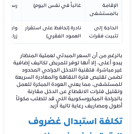
الإقامة
غالباً في نفس اليوم)
رسوم ال
بالمستشفى
الحاجة إلى
نادرة (تحافظ على استقرار
واردة (إ
تثبيت فقرات
العمود الفقري)
زراعة ق
بالرغم من أن السعر المبدئي لعملية المنظار
يبدو أعلى، إلا أنها توفر للمريض تكاليف إضافية
غير مباشرة. فتقنية التدخل الجراحي المحدود
تضمن تقليص فترة النقاهة والمغادرة السريعة
للمستشفى، مما يعني العودة المبكرة للعمل
وتقليل فترات الانقطاع عن الدخل مقارنة
بالجراحة الميكروسكوبية التي قد تتطلب مكوثاً
أطول ومصاريف رعاية تالية أزيد.
تكلفة استبدال غضروف