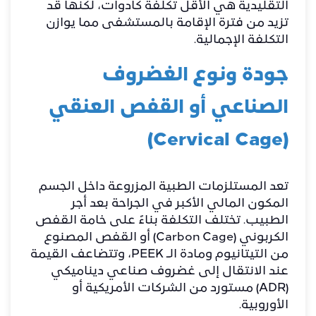
التقليدية هي الأقل تكلفة كأدوات، لكنها قد
تزيد من فترة الإقامة بالمستشفى مما يوازن
التكلفة الإجمالية.
​جودة ونوع الغضروف
الصناعي أو القفص العنقي
(Cervical Cage)
​تعد المستلزمات الطبية المزروعة داخل الجسم
المكون المالي الأكبر في الجراحة بعد أجر
الطبيب. تختلف التكلفة بناءً على خامة القفص
الكربوني (Carbon Cage) أو القفص المصنوع
من التيتانيوم ومادة الـ PEEK، وتتضاعف القيمة
عند الانتقال إلى غضروف صناعي ديناميكي
(ADR) مستورد من الشركات الأمريكية أو
الأوروبية.