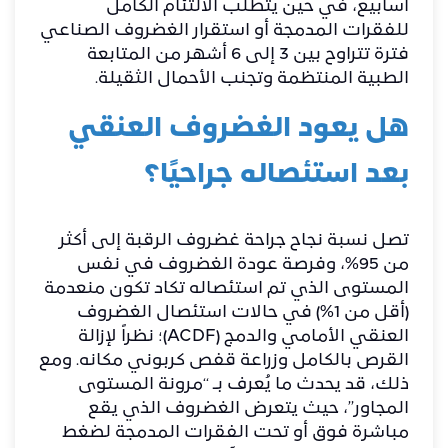
أسابيع، في حين يتطلب الالتئام الكامل
للفقرات المدمجة أو استقرار الغضروف الصناعي
فترة تتراوح بين 3 إلى 6 أشهر من المتابعة
الطبية المنتظمة وتجنب الأحمال الثقيلة.
​هل يعود الغضروف العنقي
بعد استئصاله جراحيًا؟
​تصل نسبة نجاح جراحة غضروف الرقبة إلى أكثر
من 95%، وفرصة عودة الغضروف في نفس
المستوى الذي تم استئصاله تكاد تكون منعدمة
(أقل من 1%) في حالات استئصال الغضروف
العنقي الأمامي والدمج (ACDF)؛ نظراً لإزالة
القرص بالكامل وزراعة قفص كربوني مكانه. ومع
ذلك، قد يحدث ما يُعرف بـ “مرونة المستوى
المجاور”، حيث يتعرض الغضروف الذي يقع
مباشرة فوق أو تحت الفقرات المدمجة لضغط