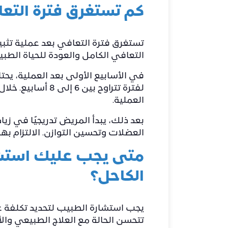
كم تستغرق فترة التع
التعافي الكامل والعودة للحياة الطبيعية إلى 6–9 أشهر. هذه المدة تختلف من مريض لآخر حسب حالته الصحي
في الأسابيع الأولى بعد العملية، يحت
لفترة تتراوح بين
العملية.
بعد ذلك، يبدأ المريض تدريجيًا في زي
العضلات وتحسين التوازن. الالتزام به
متى يجب عليك استشا
الكاحل؟
يجب استشارة الطبيب لتحديد تكلفة عم
تتحسن الحالة مع العلاج الطبيعي وال