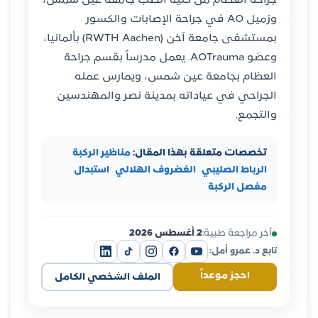
جراحة العظام من كلية الطب جامعة عين شمس،
وزميل AO في جراحة الإصابات والكسور
بمستشفى جامعة آخن (RWTH Aachen) بألمانيا،
وعضو AOTrauma. يعمل مدرساً بقسم جراحة
العظام بجامعة عين شمس، ويمارس عمله
الجراحي في عياداته بمدينة نصر والمهندسين
والتجمع.
تخصصات متعلقة بهذا المقال:
مناظير الركبة
·
الرباط الصليبي
·
الغضروف الهلالي
·
استبدال
مفصل الركبة
آخر مراجعة طبية:
2 أغسطس 2026
تابع د. عمرو أمل:
احجز موعداً
الملف الشخصي الكامل