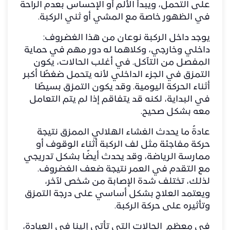
على التحمل، ويبدأ الألم أو الإحساس بعدم الراحة
في الظهور خاصة مع المشي أو ثني الركبة.
يوجد داخل الركبة نوعان من هذا الغضروف:
داخلي وخارجي، وكلاهما له دور مهم في حماية
المفصل من التآكل. في أغلب الحالات، يكون
التمزق في الجزء الداخلي لأنه يتحمل ضغطًا أكبر
أثناء الحركة اليومية. وقد يكون التمزق بسيطًا
في البداية، لكنه قد يتفاقم إذا لم يتم التعامل
معه بشكل صحيح.
عادةً ما يحدث الغشاء الهلالي الممزق نتيجة
حركة مفاجئة مثل لف الركبة أثناء الوقوف أو
ممارسة الرياضة، وقد يحدث أيضًا بشكل تدريجي
مع التقدم في العمر نتيجة ضعف الغضروف.
لذلك، تختلف شدة الإصابة من شخص لآخر،
ويعتمد العلاج بشكل أساسي على درجة التمزق
وتأثيره على حركة الركبة.
في معظم الحالات التي تأتي إلينا في العيادة،