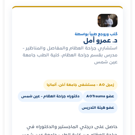
كُتب وروجع طبياً بواسطة
د. عمرو أمل
استشاري جراحة العظام والمفاصل والمناظير -
مدرس بقسم جراحة العظام، كلية الطب جامعة
عين شمس
زميل AO - مستشفى جامعة آخن، ألمانيا
عضو AOTrauma
دكتوراه جراحة العظام - عين شمس
عضو هيئة التدريس
حاصل على درجتي الماجستير والدكتوراه في