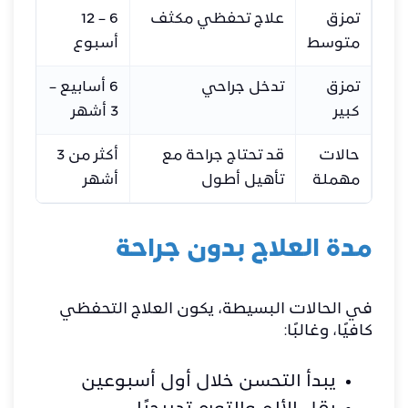
تمزق
علاج تحفظي مكثف
6 – 12
يحتا
متوسط
أسبوع
بالع
تمزق
تدخل جراحي
6 أسابيع –
يشم
كبير
3 أشهر
بعد 
حالات
قد تحتاج جراحة مع
أكثر من 3
التأ
مهملة
تأهيل أطول
أشهر
العل
مدة العلاج بدون جراحة
في الحالات البسيطة، يكون العلاج التحفظي
كافيًا، وغالبًا:
يبدأ التحسن خلال أول أسبوعين