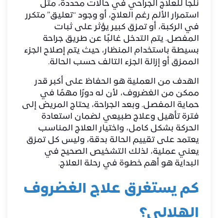
نلجأ للعلاج الجراحي في حالات محددة، مثل
استمرار الألم رغم العلاج، أو وجود “تعليق” متكرر
في الركبة، أو تمزق كبير يؤثر على ثبات
المفصل. يتم التدخل غالبًا عن طريق جراحة
بسيطة باستخدام المنظار، حيث يتم إصلاح الجزء
الممزق أو إزالة الجزء التالف حسب الحالة.
الهدف من العملية هو الحفاظ على أكبر قدر
ممكن من الغضروف، لأن له دورًا مهمًا في
حماية المفصل. وبعد الجراحة، يحتاج المريض إلى
فترة تأهيل وعلاج طبيعي لضمان استعادة
الحركة بشكل كامل، واختيار العلاج المناسب
يعتمد على تقييم الحالة بدقة، وليس كل تمزق
يعني عملية، لذلك التشخيص الصحيح في
البداية هو أهم خطوة في رحلة العلاج.
كم يستغرق علاج الغضروف
الهلالي؟