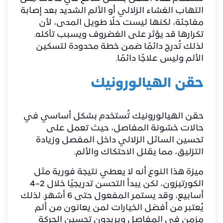
التهاب الغشاء الزلالي أو الألم الشديد بعد إصابة
مفاجئة، لكنها ليست حلًا طويل المدى، لأن
تكرارها قد يؤثر على الغضروف ويسبب تآكله.
لذلك تُدرج دائمًا ضمن خطة محدودة لتسكين
الألم وليس علاجًا دائمًا.
حقن الهيالورونيك
حقن الهيالورونيك تُستخدم بشكل أساسي في
حالات خشونة المفاصل، حيث تعمل على
تحسين السائل الزلالي داخل المفصل وزيادة
التزليق، مما يقلل الاحتكاك والألم.
ميزة هذا النوع أنه لا يعطي نتيجة فورية مثل
الكورتيزون، لكن يبدأ التحسن تدريجيًا خلال 2–4
أسابيع، وقد يستمر المفعول حتى 6 أشهر. لذلك
يُعتبر من أفضل الخيارات لمن يعانون من ألم
مزمن في المفاصل ويريدون تحسين الحركة