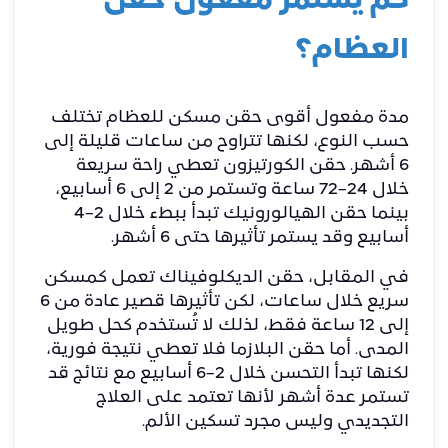
كم يستمر مفعول حقن
العظام؟
مدة مفعول أقوى حقن مسكن للعظام تختلف
حسب النوع، لكنها تتراوح من ساعات قليلة إلى
6 أشهر. حقن الكورتيزون تعطي راحة سريعة
خلال 24–72 ساعة وتستمر من 2 إلى 6 أسابيع،
بينما حقن الهيالورونيك تبدأ ببطء خلال 2–4
أسابيع وقد يستمر تأثيرها حتى 6 أشهر.
في المقابل، حقن الديكلوفيناك تعمل كمسكن
سريع خلال ساعات، لكن تأثيرها قصير عادة من 6
إلى 12 ساعة فقط، لذلك لا تُستخدم كحل طويل
المدى. أما حقن البلازما فلا تعطي نتيجة فورية،
لكنها تبدأ التحسن خلال 2–6 أسابيع مع نتائج قد
تستمر عدة أشهر لأنها تعتمد على العلاج
التجديدي وليس مجرد تسكين الألم.