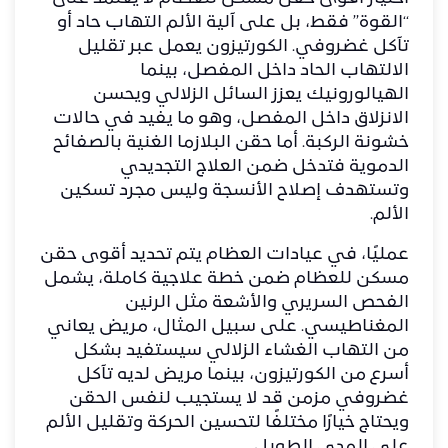
“القوة” فقط، بل على آلية الألم
التهاب حاد أو
تآكل غضروفي
. الكورتيزون يعمل عبر تقليل
الالتهاب الحاد داخل المفصل، بينما
الهيالورونيك يعزز السائل الزلالي ويحسن
الانزلاق داخل المفصل، وهو ما يفيد في حالات
خشونة الركبة. أما حقن البلازما الغنية بالصفائح
الدموية فتدخل ضمن العلاج التجديدي
وتستهدف إصلاح الأنسجة وليس مجرد تسكين
الألم.
عمليًا، في عيادات العظام يتم تحديد أقوى حقن
مسكن للعظام ضمن خطة علاجية كاملة، يشمل
الفحص السريري والأشعة مثل الرنين
المغناطيسي. على سبيل المثال، مريض يعاني
من التهاب الغشاء الزلالي سيستفيد بشكل
أسرع من الكورتيزون، بينما مريض لديه تآكل
غضروفي مزمن قد لا يستجيب لنفس الحقن
ويحتاج خيارًا مختلفًا لتحسين الحركة وتقليل الألم
على المدى الطويل.