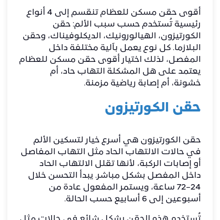
أقوى حقن مسكن للعظام تنقسم إلى 4 أنواع
رئيسية تُستخدم حسب سبب الألم: حقن
الكورتيزون، الهيالورونيك، الديكلوفيناك، وحقن
البلازما. كل نوع يعمل بآلية مختلفة داخل
المفصل، لذلك اختيار أقوى حقن مسكن للعظام
يعتمد على هل المشكلة التهاب حاد، أم
خشونة، أم إصابة رياضية مزمنة.
حقن الكورتيزون
حقن الكورتيزون هي أسرع خيار لتسكين الألم
في حالات الالتهاب الحاد مثل التهاب المفاصل
أو إصابات الركبة، لأنها تقلل الالتهاب الحاد
داخل المفصل بشكل مباشر. يبدأ التحسن خلال
24–72 ساعة، ويستمر المفعول عادة من
أسبوعين إلى 6 أسابيع حسب الحالة.
تُستخدم هذه الحقن بشكل شائع في حالات مثل