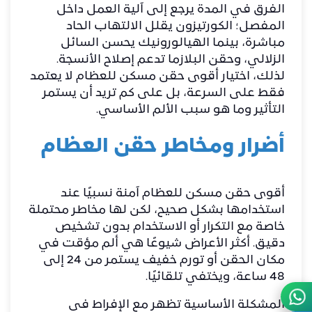
الفرق في المدة يرجع إلى آلية العمل داخل
المفصل؛ الكورتيزون يقلل الالتهاب الحاد
مباشرة، بينما الهيالورونيك يحسن السائل
الزلالي، وحقن البلازما تدعم إصلاح الأنسجة.
لذلك، اختيار أقوى حقن مسكن للعظام لا يعتمد
فقط على السرعة، بل على كم تريد أن يستمر
التأثير وما هو سبب الألم الأساسي.
أضرار ومخاطر حقن العظام
أقوى حقن مسكن للعظام آمنة نسبيًا عند
استخدامها بشكل صحيح، لكن لها مخاطر محتملة
خاصة مع التكرار أو الاستخدام بدون تشخيص
دقيق. أكثر الأعراض شيوعًا هي ألم مؤقت في
مكان الحقن أو تورم خفيف يستمر من 24 إلى
48 ساعة، ويختفي تلقائيًا.
المشكلة الأساسية تظهر مع الإفراط في