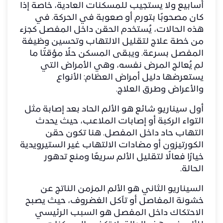
أسابيع ولا يستجيب للمسكنات العادية، خاصة إذا
كان مصحوبًا بتورم أو صعوبة في الحركة. في
هذه الحالات، يُستخدم الحقن داخل المفصل كجزء
من خطة علاج لتقليل الالتهاب وتحسين وظيفة
المفصل بسرعة. ويبقى المسكن حلًا مؤقتًا ما
لم يُعالج المرض نفسه، وهي الأمراض التي
يستعرضها دليل
أمراض العظام: الأنواع
والأعراض وطرق العلاج
.
أول سيناريو شائع هو الألم الحاد بعد إصابة مثل
التواء الركبة أو إصابات الملاعب، حيث يحدث
التهاب حاد داخل المفصل. هنا تكون حقن
الكورتيزون أو مضادات الالتهاب غير الستيرويدية
خيارًا فعالًا لتقليل الألم سريعًا ومنع تدهور
الحالة.
السيناريو الثاني هو الألم المزمن الناتج عن
خشونة المفاصل أو تآكل الغضروف، حيث يصبح
الاحتكاك داخل المفصل هو السبب الرئيسي