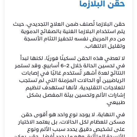
حقن البلازما
حقن البلازما تُصنف ضمن العلاج التجديدي، حيث
يتم استخدام البلازما الغنية بالصفائح الدموية
من دم المريض نفسه لتحفيز التئام الأنسجة
وتقليل الالتهاب.
لا تعطي هذه الحقن تسكينًا فوريًا، لكنها تبدأ
في تحسين الحالة خلال 2–6 أسابيع، وقد تستمر
النتائج لعدة أشهر. تُستخدم غالبًا في إصابات
الرياضيين أو الحالات المزمنة التي لم تستجب
للعلاجات التقليدية، لأنها تستهدف تنظيم
إشارات الألم وتحسين بيئة المفصل بشكل
طبيعي.
في النهاية، لا يوجد نوع واحد هو أقوى حقن
مسكن للعظام لكل الحالات، بل يعتمد الاختيار
على تشخيص دقيق يحدد سبب الألم ونوع