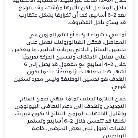
خلال 24–72 ساعة عبر تثبيط الاستجابة الالتهابية
داخل المفصل. لكن تأثيرها مؤقت، وقد يتراجع
بعد 2–6 أسابيع، كما أن تكرارها بشكل متقارب
قد يسرّع تآكل الغضروف.
أما في
خشونة الركبة
أو الألم المزمن في
المفاصل، فحقن الهيالورونيك تعمل على
تحسين السائل الزلالي وزيادة التزليق، ما ينعكس
على تقليل الاحتكاك وتحسين الحركة تدريجيًا
خلال 2–4 أسابيع مع مفعول قد يصل إلى 6
أشهر. هذا يجعلها خيارًا مفضّلًا عندما يكون
الهدف هو تحسين الوظيفة وليس مجرد تسكين
فوري.
حقن البلازما تختلف تمامًا؛ فهي ضمن العلاج
التجديدي وتهدف إلى دعم التعافي البيولوجي
وتقليل الالتهاب المزمن. النتائج لا تكون فورية،
لكنها قد تتحسن خلال 2–6 أسابيع وتستمر
لفترات أطول لدى بعض المرضى، خاصة
الرياضيين.