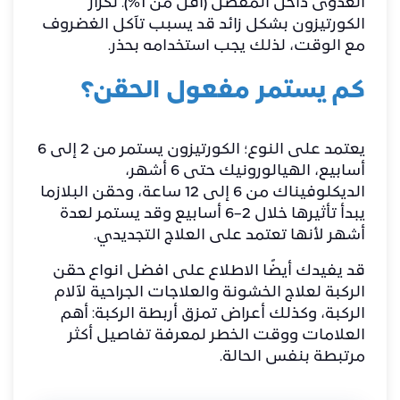
العدوى داخل المفصل (أقل من 1%). تكرار
الكورتيزون بشكل زائد قد يسبب تآكل الغضروف
مع الوقت، لذلك يجب استخدامه بحذر.
كم يستمر مفعول الحقن؟
يعتمد على النوع؛ الكورتيزون يستمر من 2 إلى 6
أسابيع، الهيالورونيك حتى 6 أشهر،
الديكلوفيناك من 6 إلى 12 ساعة، وحقن البلازما
يبدأ تأثيرها خلال 2–6 أسابيع وقد يستمر لعدة
أشهر لأنها تعتمد على العلاج التجديدي.
قد يفيدك أيضًا الاطلاع على
افضل انواع حقن
الركبة لعلاج الخشونة والعلاجات الجراحية لآلام
الركبة
، وكذلك
أعراض تمزق أربطة الركبة: أهم
العلامات ووقت الخطر
لمعرفة تفاصيل أكثر
مرتبطة بنفس الحالة.