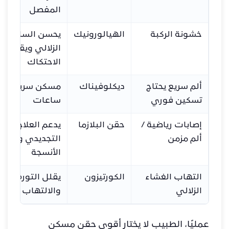
المفصل
خشونة الركبة
الهيالورونيك
يحسن السائل
الزلالي ويقلل
الاحتكاك
ألم سريع يحتاج
ديكلوفيناك
مسكن سريع خلا
تسكين فوري
ساعات
إصابات رياضية /
حقن البلازما
يدعم العلاج
ألم مزمن
التجديدي وإصلاح
الأنسجة
التهاب الغشاء
الكورتيزون
يقلل التورم
الزلالي
والالتهاب مباشر
عمليًا، الطبيب لا يختار أقوى حقن مسكن