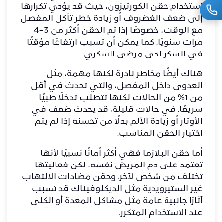
استخدام حقن الكورتيزون، حيث قد يؤدي تكرارها
إلى ضعف الغضروف أو زيادة خطر تآكل المفصل
مع الوقت، خصوصًا إذا تم الحقن أكثر من 3–4
مرات سنويًا. كما يمكن أن تسبب ارتفاعًا مؤقتًا
في السكر لدى مرضى السكري.
هناك أيضًا مخاطر نادرة لكنها مهمة، مثل
العدوى داخل المفصل، والتي تحدث في أقل
من 1% من الحالات لكنها تتطلب تدخلًا طبيًا
سريعًا. في حالات قليلة، قد يحدث ضعف في
الأوتار أو زيادة الألم بدلًا من تحسنه إذا لم يتم
اختيار الحقن المناسب.
أما حقن البلازما فهي أكثر أمانًا نسبيًا لأنها
تعتمد على دم المريض نفسه، لكن فعاليتها
تختلف من شخص لآخر. وحقن مضادات الالتهاب
غير الستيرويدية مثل الديكلوفيناك قد تسبب
آثارًا جانبية عامة مثل مشاكل المعدة أو الكلى
عند الاستخدام المتكرر.