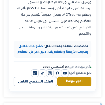
وزميل AO في جراحة الإصابات والكسور
بمستشفى جامعة آخن (RWTH Aachen) بألمانيا،
وعضو AOTrauma. يعمل مدرساً بقسم جراحة
العظام بجامعة عين شمس، ويمارس عمله
الجراحي في عياداته بمدينة نصر والمهندسين
والتجمع.
تخصصات متعلقة بهذا المقال:
خشونة المفاصل
·
إصابات الأربطة والغضاريف
·
دليل أمراض العظام
آخر مراجعة طبية:
2 أغسطس 2026
تابع د. عمرو أمل:
احجز موعداً
الملف الشخصي الكامل