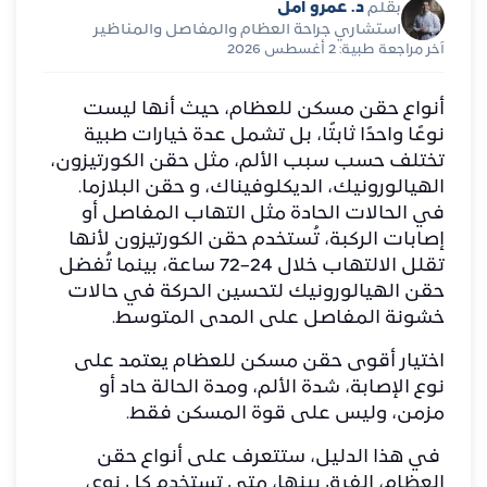
د. عمرو أمل
بقلم
استشاري جراحة العظام والمفاصل والمناظير
آخر مراجعة طبية: 2 أغسطس 2026
أنواع حقن مسكن للعظام، حيث أنها ليست
نوعًا واحدًا ثابتًا، بل تشمل عدة خيارات طبية
تختلف حسب سبب الألم، مثل حقن الكورتيزون،
الهيالورونيك، الديكلوفيناك، و حقن البلازما.
في الحالات الحادة مثل
التهاب المفاصل أو
إصابات الركبة
، تُستخدم حقن الكورتيزون لأنها
تقلل الالتهاب خلال 24–72 ساعة، بينما تُفضل
حقن الهيالورونيك لتحسين الحركة في حالات
خشونة المفاصل على المدى المتوسط.
اختيار أقوى حقن مسكن للعظام يعتمد على
نوع الإصابة، شدة الألم، ومدة الحالة حاد أو
مزمن، وليس على قوة المسكن فقط.
في هذا الدليل، ستتعرف على أنواع حقن
العظام، الفرق بينها، متى تستخدم كل نوع،