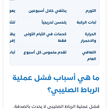
التورم
يختفي خلال أسبوعين
يعود أو ي
ثبات الركبة
يتحسن تدريجياً
تنثني فج
الحرارة
كدمات في الأيام الأولى
يظهر لاحق
والاحمرار
فقط
إفرازات
التعافي
تقدم ملموس كل أسبوع
ثبات أو تر
العام
ما هي أسباب فشل عملية
الرباط الصليبي؟
فشل عملية الرباط الصليبي لا يحدث بالصدفة،