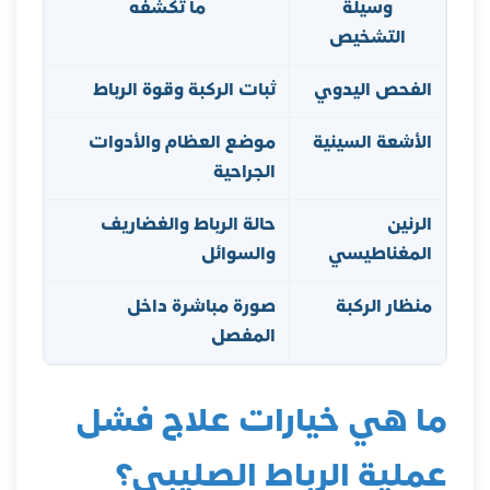
وسيلة
ما تكشفه
م
التشخيص
الفحص اليدوي
ثبات الركبة وقوة الرباط
أول 
الأشعة السينية
موضع العظام والأدوات
مع ك
الجراحية
الرنين
حالة الرباط والغضاريف
عند 
المغناطيسي
والسوائل
الف
منظار الركبة
صورة مباشرة داخل
في ا
المفصل
الحا
ما هي خيارات علاج فشل
عملية الرباط الصليبي؟