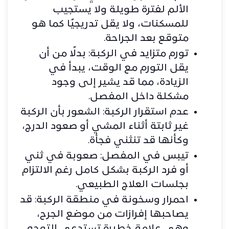
الألم لفترة طويلة ولا يستجيب
للمسكنات، ولا يقل تدريجيًا كما هو
متوقع بعد الجراحة.
تورم متزايد في الركبة: بدلًا من أن
يقل التورم مع الوقت، يبدأ في
الزيادة، مما قد يشير إلى وجود
مشكلة داخل المفصل.
عدم استقرار الركبة: الشعور بأن الركبة
غير ثابتة أثناء المشي أو صعود الدرج،
وكأنها قد تنثني فجأة.
تيبس في المفصل: صعوبة في ثني
أو فرد الركبة بشكل كامل رغم الالتزام
بجلسات العلاج الطبيعي.
احمرار وسخونة في منطقة الركبة: قد
يصاحبها إفرازات من موضع الجرح،
وهي علامة خطيرة تستدعي التوجه