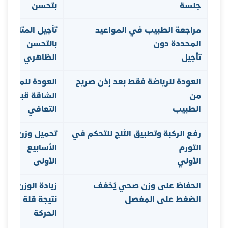
جلسة
بتحسن
مراجعة الطبيب في المواعيد
تأجيل المتابعة ال
المحددة دون
بالتحسن
تأجيل
الظاهري
العودة للرياضة فقط بعد إذن صريح
العودة للملعب أ
من
الشاقة قبل اكت
الطبيب
التعافي
رفع الركبة وتطبيق الثلج للتحكم في
تحميل وزن زائد 
التورم
الأسابيع
الأولي
الأولى
الحفاظ على وزن صحي يُخفف
زيادة الوزن خلال
الضغط على المفصل
نتيجة قلة
الحركة