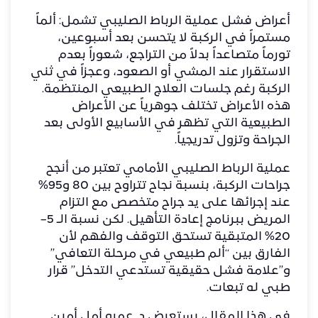
أعراض فشل عملية الرباط الصليبي تشمل: ألماً
مستمراً في الركبة لا يتحسن بعد أسبوعين،
تورماً متصاعداً بدلاً من التراجع، شعوراً بعدم
الاستقرار عند المشي أو الصعود، وعجزاً في ثني
الركبة رغم جلسات العلاج الطبيعي المنتظمة.
هذه الأعراض تختلف جوهرياً عن الأعراض
الطبيعية التي تظهر في الأسابيع الأولى بعد
الجراحة وتزول تدريجياً.
عملية الرباط الصليبي الأمامي تعتبر من أنجح
جراحات الركبة، بنسبة نجاح تتراوح بين 80 و95%
عند إجرائها على يد جراح متخصص مع التزام
المريض ببرنامج إعادة التأهيل. لكن نسبة الـ 5–
20% المتبقية تستحق التوقف والفهم لأن
الفارق بين “ألم طبيعي في مرحلة التعافي”
و”علامة فشل حقيقية تستدعي التدخل” قرار
طبي له تبعات.
في هذا المقال، يستعرض د. عمرو أمل أمين