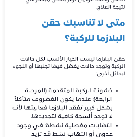
الحقن وكلها عوامل تؤثر بشكل مباشر في
نتيجة العلاج.
متى لا تناسبك حقن
البلازما للركبة؟
حقن البلازما ليست الخيار الأنسب لكل حالات
الركبة وتوجد حالات يفضل فيها تجنبها أو اللجوء
لبدائل أخرى:
خشونة الركبة المتقدمة (المرحلة
الرابعة): عندما يكون الغضروف متآكلاً
بشكل كبير تفقد البلازما فعاليتها لأنه
لا توجد أنسجة كافية لتجديدها.
التهابات مفصلية نشطة: في وجود
عدوى أو التهاب نشط قد تزيد