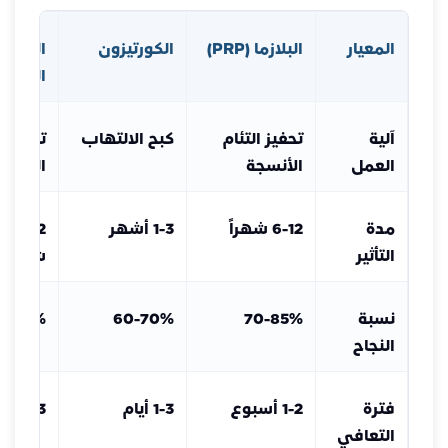
المعيار
البلازما (PRP)
الكورتيزون
الجل
الزلالي
آلية
تحفيز التئام
كبح الالتهاب
تليين
العمل
الأنسجة
المفص
مدة
6-12 شهراً
1-3 أشهر
6-12
التأثير
شهراً
نسبة
70-85%
60-70%
5-75%
النجاح
فترة
1-2 أسبوع
1-3 أيام
1-3 أيام
التعافي