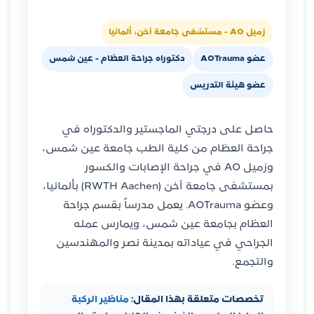
زميل AO - مستشفى جامعة آخن، ألمانيا
عضو AOTrauma
دكتوراه جراحة العظام - عين شمس
عضو هيئة التدريس
حاصل على درجتي الماجستير والدكتوراه في
جراحة العظام من كلية الطب جامعة عين شمس،
وزميل AO في جراحة الإصابات والكسور
بمستشفى جامعة آخن (RWTH Aachen) بألمانيا،
وعضو AOTrauma. يعمل مدرساً بقسم جراحة
العظام بجامعة عين شمس، ويمارس عمله
الجراحي في عياداته بمدينة نصر والمهندسين
والتجمع.
تخصصات متعلقة بهذا المقال:
مناظير الركبة
·