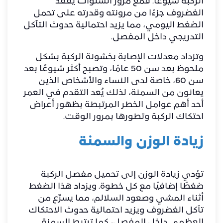
الركبة شيوعًا. فمع مرور السنوات يفقد
الغضروف جزءًا من مرونته وقدرته على تحمل
الضغط اليومي، مما يزيد احتمالية حدوث التآكل
التدريجي داخل المفصل.
وتزداد معدلات الإصابة بخشونة الركبة بشكل
ملحوظ بعد سن 50 عامًا، وتصبح أكثر شيوعًا بعد
سن 60، خاصة لدى النساء والأشخاص الذين
يعانون من السمنة، لذلك يُعد التقدم في العمر
أحد أهم عوامل الخطر المرتبطة بظهور أعراض
احتكاك الركبة وتطورها بمرور الوقت.
زيادة الوزن والسمنة
تؤدي زيادة الوزن إلى تحميل مفصل الركبة
ضغطًا إضافيًا مع كل خطوة. ويزداد هذا الضغط
أثناء المشي وصعود السلالم، مما يسرّع من
تآكل الغضروف ويزيد احتمالية حدوث الاحتكاك
العظمي داخل المفصل، كما ترتبط السمنة