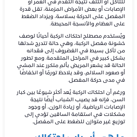
للتآكل أو التلف نتيجة التقدم في العمر أو
الإصابات أو بعض الأمراض المزمنة، تقل قدرة
المفصل على الحركة بسلاسة، ويزداد الضغط
على العظام والأنسجة المحيطة.
ويُستخدم مصطلح احتكاك الركبة أحيانًا لوصف
خشونة مفصل الركبة، وهي حالة تتدرج شدتها
من تآكل بسيط في الغضروف إلى فقدانه
بشكل كبير في المراحل المتقدمة. ومع تطور
الحالة قد يشعر المريض بألم متكرر عند المشي
أو صعود السلالم، وقد يلاحظ تورمًا أو انخفاضًا
في مدى حركة المفصل.
ورغم أن احتكاك الركبة يُعد أكثر شيوعًا بين كبار
السن، فإنه قد يصيب الشباب أيضًا نتيجة
الإصابات الرياضية، أو زيادة الوزن، أو وجود
مشكلات في استقامة الساقين تؤدي إلى
توزيع غير متوازن للضغط على المفصل.